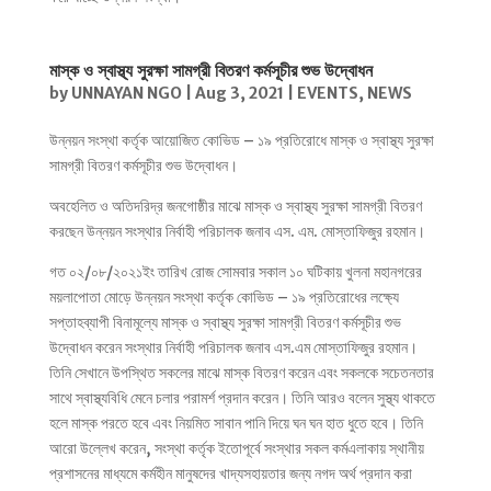
মাস্ক ও স্বাস্থ্য সুরক্ষা সামগ্রী বিতরণ কর্মসূচীর শুভ উদ্বোধন
by
UNNAYAN NGO
|
Aug 3, 2021
|
EVENTS
,
NEWS
উন্নয়ন সংস্থা কর্তৃক আয়োজিত কোভিড – ১৯ প্রতিরোধে মাস্ক ও স্বাস্থ্য সুরক্ষা
সামগ্রী বিতরণ কর্মসূচীর শুভ উদ্বোধন।
অবহেলিত ও অতিদরিদ্র জনগোষ্ঠীর মাঝে মাস্ক ও স্বাস্থ্য সুরক্ষা সামগ্রী বিতরণ
করছেন উন্নয়ন সংস্থার নির্বাহী পরিচালক জনাব এস. এম. মোস্তাফিজুর রহমান।
গত ০২/০৮/২০২১ইং তারিখ রোজ সোমবার সকাল ১০ ঘটিকায় খুলনা মহানগরের
ময়লাপোতা মোড়ে উন্নয়ন সংস্থা কর্তৃক কোভিড – ১৯ প্রতিরোধের লক্ষ্যে
সপ্তাহব্যাপী বিনামূল্যে মাস্ক ও স্বাস্থ্য সুরক্ষা সামগ্রী বিতরণ কর্মসূচীর শুভ
উদ্বোধন করেন সংস্থার নির্বাহী পরিচালক জনাব এস.এম মোস্তাফিজুর রহমান।
তিনি সেখানে উপস্থিত সকলের মাঝে মাস্ক বিতরণ করেন এবং সকলকে সচেতনতার
সাথে স্বাস্থ্যবিধি মেনে চলার পরামর্শ প্রদান করেন। তিনি আরও বলেন সুস্থ্য থাকতে
হলে মাস্ক পরতে হবে এবং নিয়মিত সাবান পানি দিয়ে ঘন ঘন হাত ধুতে হবে। তিনি
আরো উল্লেখ করেন, সংস্থা কর্তৃক ইতোপূর্বে সংস্থার সকল কর্মএলাকায় স্থানীয়
প্রশাসনের মাধ্যমে কর্মহীন মানুষদের খাদ্যসহায়তার জন্য নগদ অর্থ প্রদান করা