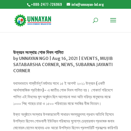
+880-2477-726969
info@unnayan-bd.org
উন্নয়ন সংস্থায় শোক দিবস পালিত
by
UNNAYAN NGO
|
Aug 16, 2021
|
EVENTS
,
MUJIB
SATABARSHA CORNER
,
NEWS
,
SUBARNA JAYANTI
CORNER
যথাযথভাবে গাম্ভীর্যপূর্ণ মর্যাদার সাথে ১৫ ই আগস্ট ২০২১ উন্নয়ন (একটি
আর্থসামাজিক প্রতিষ্ঠান)- এ জাতীয় শোক দিবস পালিত হয়। শোকার্ত পরিবেশে
পালিত এই দিবসের মূল অনুষ্ঠান ছিল আলোচনা সভা অতি দরিদ্র মানুষদের মাঝে
১০০০ পিছ গাছের চারা ও ১৫০০ পরিবারের মাঝে সবজির বীজ বিতরন।
উক্ত অনুষ্ঠানে সংস্থার উপকারভোগী সাধারন সদস্যবৃন্দসহ প্রধান অতিথি হিসেবে
উপস্থিত ছিলেন শোভনালী ইউনিয়ন পরিষদের সুযোগ্য চেয়্যারমান প্রভাষক জনাব
মোনােয়ম হোসেন মহোদয় এবং আরো উপস্থিত ছিলেন প্রসপারিটি প্রকল্পের কারিগরি