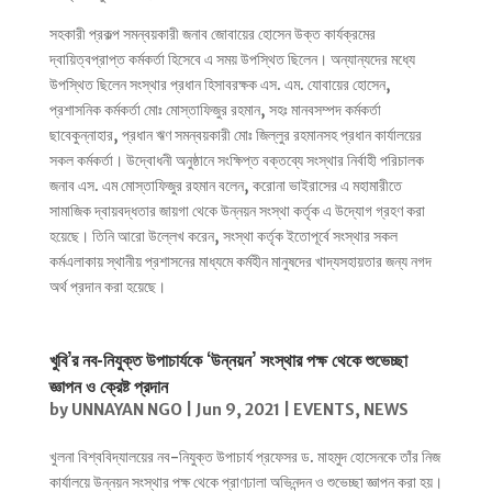
সহকারী প্রকল্প সমন্বয়কারী জনাব জোবায়ের হোসেন উক্ত কার্যক্রমের
দ্বায়িত্বপ্রাপ্ত কর্মকর্তা হিসেবে এ সময় উপস্থিত ছিলেন। অন্যান্যদের মধ্যে
উপস্থিত ছিলেন সংস্থার প্রধান হিসাবরক্ষক এস. এম. যোবায়ের হোসেন,
প্রশাসনিক কর্মকর্তা মোঃ মোস্তাফিজুর রহমান, সহঃ মানবসম্পদ কর্মকর্তা
ছাবেকুন্নাহার, প্রধান ঋণ সমন্বয়কারী মোঃ জিল্লুর রহমানসহ প্রধান কার্যালয়ের
সকল কর্মকর্তা। উদ্বোধনী অনুষ্ঠানে সংক্ষিপ্ত বক্তব্যে সংস্থার নির্বাহী পরিচালক
জনাব এস. এম মোস্তাফিজুর রহমান বলেন, করোনা ভাইরাসের এ মহামারীতে
সামাজিক দ্বায়বদ্ধতার জায়গা থেকে উন্নয়ন সংস্থা কর্তৃক এ উদ্যোগ গ্রহণ করা
হয়েছে। তিনি আরো উল্লেখ করেন, সংস্থা কর্তৃক ইতোপূর্বে সংস্থার সকল
কর্মএলাকায় স্থানীয় প্রশাসনের মাধ্যমে কর্মহীন মানুষদের খাদ্যসহায়তার জন্য নগদ
অর্থ প্রদান করা হয়েছে।
খুবি’র নব-নিযুক্ত উপাচার্যকে ‘উন্নয়ন’ সংস্থার পক্ষ থেকে শুভেচ্ছা
জ্ঞাপন ও ক্রেষ্ট প্রদান
by
UNNAYAN NGO
|
Jun 9, 2021
|
EVENTS
,
NEWS
খুলনা বিশ্ববিদ্যালয়ের নব-নিযুক্ত উপাচার্য প্রফেসর ড. মাহমুদ হোসেনকে তাঁর নিজ
কার্যালয়ে উন্নয়ন সংস্থার পক্ষ থেকে প্রাণঢালা অভিনন্দন ও শুভেচ্ছা জ্ঞাপন করা হয়।