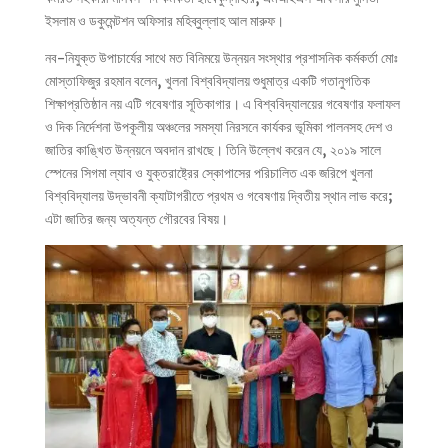
ইসলাম ও ডকুমেন্টশন অফিসার মহিব্বুল্লাহ আল মারুফ।
নব-নিযুক্ত উপাচার্যের সাথে মত বিনিময়ে উন্নয়ন সংস্থার প্রশাসনিক কর্মকর্তা মোঃ
মোস্তাফিজুর রহমান বলেন, খুলনা বিশ্ববিদ্যালয় শুধুমাত্র একটি গতানুগতিক
শিক্ষাপ্রতিষ্ঠান নয় এটি গবেষণার সূতিকাগার। এ বিশ্ববিদ্যালয়ের গবেষণার ফলাফল
ও দিক নির্দেশনা উপকূলীয় অঞ্চলের সমস্যা নিরসনে কার্যকর ভূমিকা পালনসহ দেশ ও
জাতির কাঙ্খিত উন্নয়নে অবদান রাখছে। তিনি উল্লেখ করেন যে, ২০১৯ সালে
স্পেনের সিগমা ল্যাব ও যুক্তরাষ্ট্রের স্কোপাসের পরিচালিত এক জরিপে খুলনা
বিশ্ববিদ্যালয় উদ্ভাবনী ক্যাটাগরীতে প্রথম ও গবেষণায় দ্বিতীয় স্থান লাভ করে;
এটা জাতির জন্য অত্যন্ত গৌরবের বিষয়।