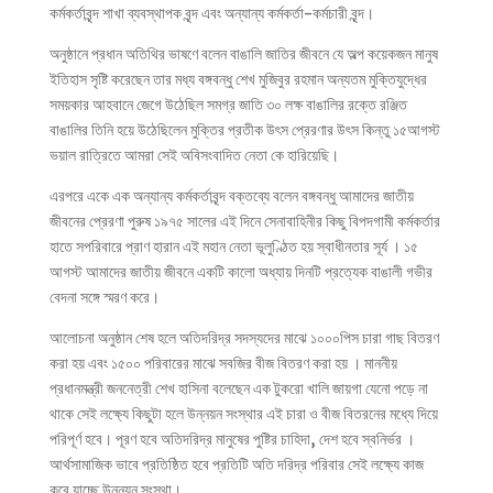
কর্মকর্তাবৃন্দ শাখা ব্যবস্থাপক বৃন্দ এবং অন্যান্য কর্মকর্তা-কর্মচারী বৃন্দ।
অনুষ্ঠানে প্রধান অতিথির ভাষণে বলেন বাঙালি জাতির জীবনে যে অল্প কয়েকজন মানুষ
ইতিহাস সৃষ্টি করেছেন তার মধ্য বঙ্গবন্ধু শেখ মুজিবুর রহমান অন্যতম মুক্তিযুদ্ধের
সময়কার আহবানে জেগে উঠেছিল সমগ্র জাতি ৩০ লক্ষ বাঙালির রক্তে রঞ্জিত
বাঙালির তিনি হয়ে উঠেছিলেন মুক্তির প্রতীক উৎস প্রেরণার উৎস কিন্তু ১৫আগস্ট
ভয়াল রাত্রিতে আমরা সেই অবিসংবাদিত নেতা কে হারিয়েছি।
এরপরে একে এক অন্যান্য কর্মকর্তাবৃন্দ বক্তব্যে বলেন বঙ্গবন্ধু আমাদের জাতীয়
জীবনের প্রেরণা পুরুষ ১৯৭৫ সালের এই দিনে সেনাবাহিনীর কিছু বিপদগামী কর্মকর্তার
হাতে সপরিবারে প্রাণ হারান এই মহান নেতা ভূলুণ্ঠিত হয় স্বাধীনতার সূর্য । ১৫
আগস্ট আমাদের জাতীয় জীবনে একটি কালো অধ্যায় দিনটি প্রত্যেক বাঙালী গভীর
বেদনা সঙ্গে স্মরণ করে।
আলোচনা অনুষ্ঠান শেষ হলে অতিদরিদ্র সদস্যদের মাঝে ১০০০পিস চারা গাছ বিতরণ
করা হয় এবং ১৫০০ পরিবারের মাঝে সবজির বীজ বিতরণ করা হয় । মাননীয়
প্রধানমন্ত্রী জননেত্রী শেখ হাসিনা বলেছেন এক টুকরো খালি জায়গা যেনো পড়ে না
থাকে সেই লক্ষ্যে কিছুটা হলে উন্নয়ন সংস্থার এই চারা ও বীজ বিতরনের মধ্যে দিয়ে
পরিপূর্ণ হবে। পূরণ হবে অতিদরিদ্র মানুষের পুষ্টির চাহিদা, দেশ হবে স্বনির্ভর ।
আর্থসামাজিক ভাবে প্রতিষ্ঠিত হবে প্রতিটি অতি দরিদ্র পরিবার সেই লক্ষ্যে কাজ
করে যাচ্ছে উন্নয়ন সংস্থা।