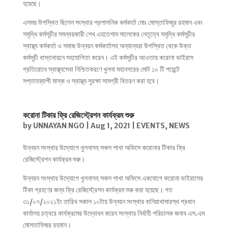
হয়েছে।
এসময় উপস্থিত ছিলেন সংস্থার প্রশাসনিক কর্মকর্তা মোঃ মোস্তাফিজুর রহমান এবং
সমৃদ্ধি কর্মসূচীর সমন্বয়কারী শেখ এহতেশাম সালেকের নেতৃত্বে সমৃদ্ধি কর্মসূচীর
স্বাস্থ্য কর্মকর্তা ও সমাজ উন্নয়ন কর্মকর্তাসহ অন্যান্যরা উপস্থিত থেকে উক্ত
কর্মসূচী বাস্তবায়নে সহযোগিতা করেন। এই কর্মসূচীর আওতায় করোনা ভাইরাস
প্রতিরোধে স্বাস্থ্যসেবা নিশ্চিতকরণে খুলনা মহানগরের মোট ১০ টি পয়েন্টে
সপ্তাহব্যাপী মাস্ক ও স্বাস্থ্য সুরক্ষা সামগ্রী বিতরণ করা হবে।
করোনা টিকার ফ্রি রেজিস্ট্রেশন কার্যক্রম শুরু
by
UNNAYAN NGO
|
Aug 1, 2021
|
EVENTS
,
NEWS
উন্নয়ন সংস্থার উদ্যোগে খুলনাসহ সকল শাখা অফিসে করোনার টিকার ফ্রি
রেজিস্ট্রেশন কার্যক্রম শুরু।
উন্নয়ন সংস্থার উদ্যোগে খুলনাসহ সকল শাখা অফিসে একযোগে করোনা ভাইরাসের
টিকা গ্রহণের জন্য ফ্রি রেজিস্ট্রেশন কার্যক্রম শুরু করা হয়েছে। গত
৩১/০৭/২০২১ইং তারিখ সকাল ১০টায় উন্নয়ন সংস্থার বানিয়াখামারস্থ প্রধান
কার্যালয় চত্বরে কার্যক্রমের উদ্বোধন করেন সংস্থার নির্বাহী পরিচালক জনাব এস.এম
মোস্তাফিজুর রহমান।