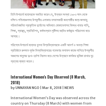
তিনি উপাচার্য মহোদয়কে অবহিত করেন যে, উন্নয়ন সংস্থা ১৯৮৩ সাল থেকে
দক্ষিণ-পশ্চিমাঞ্চলসহ উপকূলীয় এলাকায় বসবাসকারী জনগোষ্ঠীর জন্য জলবায়ু
পরিবর্তনজনিত প্রাকৃতিক দুর্যোগের অভিঘাত মোকাবেলাসহ বিশুদ্ধ খাবার পানি,
শিক্ষা, স্বাস্থ্য, স্যানিটেশন, কর্মসংস্থান সৃষ্টিসহ বহুবিধ কর্মকান্ড পরিচালনা করে
আসছে।
পরিশেষে উপাচার্য মহোদয় খুলনা বিশ্ববিদ্যালয়কে একটি আদর্শ ও অনন্য শিক্ষা
প্রতিষ্ঠানে রুপদান পূর্বক বিশ্ববিদ্যালয়ের গবেষণার ফলাফল কাজে লাগিয়ে উপকূলীয়
অঞ্চলের মানুষের দুঃখ-দুর্দশা নিরসন করে দেশের উন্নয়নে কার্যকর ভূমিকা রাখার দৃঢ়
প্রত্যয় ব্যক্ত করেন।
International Women’s Day Observed (8 March,
2018)
by
UNNAYAN NGO
|
Mar 8, 2018
|
NEWS
International Women’s Day was observed across the
country on Thursday (8 March) with women from