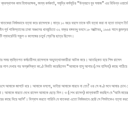
 ব্যবস্থাপক কাম হিসাবরক্ষক, মৎস্য কর্মকর্তা, সমৃদ্ধি কর্মসূচির “উন্নয়নে যুব সমাজ” এর বিভিন্ন ওয়ার্ডে
।
াতকেরা নির্মমভাবে হত্যা করে রাসেলকে। মাত্র ১০ বছর বয়সে তাকে যদি হত্যা করা না হতো তাহলে তিনি
ূর্ব পাকিস্তানের ঢাকা অঞ্চলের ধানমন্ডিতে ৩২ নম্বর বঙ্গবন্ধু ভবনে ১৮ অক্টোবর, ১৯৬৪ সালে জন্মগ্র
ি ল্যাবরেটরি স্কুল ও কলেজের চতুর্থ শ্রেণির ছাত্র ছিলেন।
লানোর সময় ব্যক্তিগত কর্মচারীসহ রাসেলকে অভ্যুত্থানকারীরা আটক করে। আতঙ্কিত হয়ে শিশু রাসেল
়ের লাশ দেখার পর অশ্রুসিক্ত কণ্ঠে মিনতি করেছিলেন “আমাকে হাসু আপার (শেখ হাসিনা) কাছে পাঠিয়ে
ে এসে আমাকে জাপটে ধরে। আমাকে বললো, ভাইয়া আমাকে মারবে না তো? ওর সে কণ্ঠ শুনে আমার চোখ 
। আমাকে মারতে দেখে রাসেল আমাকে ছেড়ে দিল। ও (শেখ রাসেল) কান্নাকাটি করছিল যে ‘আমি মায়ে
 কাছে দিয়ে আসি’। বিশ্বাস করতে পারিনি যে ঘাতকরা এতো নির্মমভাবে ছোট্ট সে শিশুটাকেও হত্যা কর