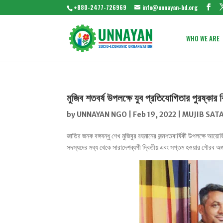
+880-2477-726969
info@unnayan-bd.org
WHO WE ARE
মুজিব শতবর্ষ উপলক্ষে যুব প্রতিযোগিতার পুরষ্কার
by
UNNAYAN NGO
|
Feb 19, 2022
|
MUJIB SAT
জাতির জনক বঙ্গবন্ধু শেখ মুজিবুর রহমানের জন্মশতবার্ষিকী উপলক্ষে আয়
সদস্যদের মধ্য থেকে সারাদেশব্যপী দ্বিতীয় এবং সপ্তম হওয়ার গৌরব অ