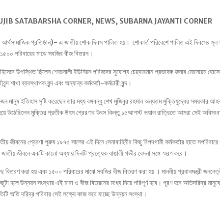
UJIB SATABARSHA CORNER
,
NEWS
,
SUBARNA JAYANTI CORNER
টি আর্থসামাজিক প্রতিষ্ঠান)- এ জাতীয় শোক দিবস পালিত হয়। শোকার্ত পরিবেশে পালিত এই দিবসের মূল অ
ও ১৫০০ পরিবারের মাঝে সবজির বীজ বিতরন।
থি হিসেবে উপস্থিত ছিলেন শোভনালী ইউনিয়ন পরিষদের সুযোগ্য চেয়্যারমান প্রভাষক জনাব মোনােয়ম হোস
 শাখা ব্যবস্থাপক বৃন্দ এবং অন্যান্য কর্মকর্তা-কর্মচারী বৃন্দ।
ন মানুষ ইতিহাস সৃষ্টি করেছেন তার মধ্য বঙ্গবন্ধু শেখ মুজিবুর রহমান অন্যতম মুক্তিযুদ্ধের সময়কার আহ
 হয়ে উঠেছিলেন মুক্তির প্রতীক উৎস প্রেরণার উৎস কিন্তু ১৫আগস্ট ভয়াল রাত্রিতে আমরা সেই অবিসংব
জাতীয় জীবনের প্রেরণা পুরুষ ১৯৭৫ সালের এই দিনে সেনাবাহিনীর কিছু বিপদগামী কর্মকর্তার হাতে সপরিবারে 
র জাতীয় জীবনে একটি কালো অধ্যায় দিনটি প্রত্যেক বাঙালী গভীর বেদনা সঙ্গে স্মরণ করে।
ছ বিতরণ করা হয় এবং ১৫০০ পরিবারের মাঝে সবজির বীজ বিতরণ করা হয় । মাননীয় প্রধানমন্ত্রী জননেত্
ুটা হলে উন্নয়ন সংস্থার এই চারা ও বীজ বিতরনের মধ্যে দিয়ে পরিপূর্ণ হবে। পূরণ হবে অতিদরিদ্র মানুষ
্রতিটি অতি দরিদ্র পরিবার সেই লক্ষ্যে কাজ করে যাচ্ছে উন্নয়ন সংস্থা।