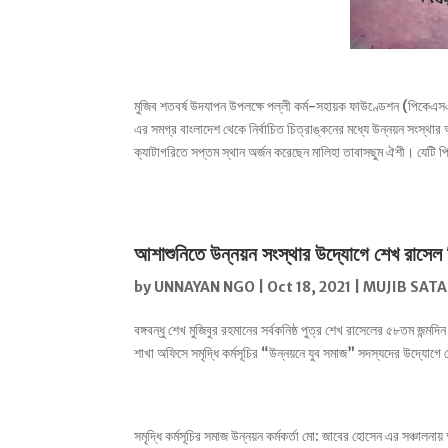
মুজিব শতবর্ষ উদযাপন উপলক্ষে পল্লী কর্ম-সহায়ক ফাউণ্ডেশন (পিকেএ
এর সমগ্র বাংলাদেশ থেকে নির্বাচিত চিত্রাঙ্কনের মধ্যে উন্নয়ন সংস্থার
ক্যাটাগরিতে সপ্তম স্থান অর্জন করেছেন মালিহা তাবাসছুম ঐশী। যেটি 
আশাশুনিতে উন্নয়ন সংস্থার উদ্যোগে শেখ রাসেল
by
UNNAYAN NGO
|
Oct 18, 2021
|
MUJIB SAT
বঙ্গবন্ধু শেখ মুজিবুর রহমানের সর্বকনিষ্ঠ পুত্র শেখ রাসেলের ৫৮তম 
শাখা অফিসে সমৃদ্ধি কর্মসূচির “উন্নয়নে যুব সমাজ” সদস্যদের উদ্
সমৃদ্ধি কর্মসূচির সমাজ উন্নয়ন কর্মকর্তা মো: জাবের হোসেন এর সঞ্চালনা