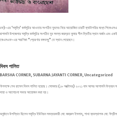
সএফ)-এর ‘সমৃদ্ধি’ কর্মসূচির আওতায় সংগঠিত যুবদের নিয়ে আয়োজিত চারটি ক্যাটাগরির মধ্যে পিকেএ
 আশাশুনি উপজেলার সমৃদ্ধি কর্মসূচির সংগঠিত যুব সদস্য জয়দ্রত কুমার শীল দ্বিতীয় স্থান অর্জন এবং এক
পিকেএসএফ-এর স্মরণিকা “প্রেরণায় বঙ্গবন্ধু” তে স্থান পেয়েছেন।
 দিবস পালিত
ABARSHA CORNER
,
SUBARNA JAYANTI CORNER
,
Uncategorized
জন্মদিন উপলক্ষে শেখ রাসেল দিবস পালিত হয়েছে। সোমবার (১৮ অক্টোবর) ২০২১ বাদ আসর আশাশুনি উন্নয়ন স
যোগে দোয়া ও আলোচনা সভার আয়োজন করা হয়।
য় অনুষ্ঠানে উপস্থিত ছিলেন সমৃদ্ধি ইউনিয়ন সমন্বয়কারী মো: জহুরুল ইসলাম, শাখা ব্যবস্থাপক মো: ঈদ্রী