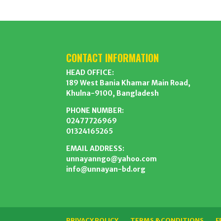
CONTACT INFORMATION
HEAD OFFICE:
189 West Bania Khamar Main Road,
Khulna-9100, Bangladesh
PHONE NUMBER:
02477726969
01324165265
EMAIL ADDRESS:
unnayanngo@yahoo.com
info@unnayan-bd.org
PRIVACY POLICY
TERMS & CONDITIONS
F