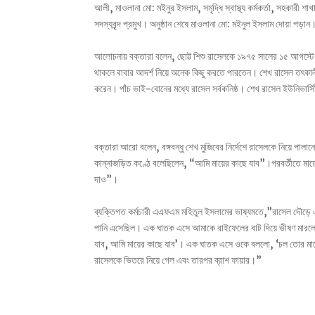
আলী, মাওলানা মো: মইনুর ইসলাম, সমৃদ্ধি স্বাস্থ্য কর্মকর্তা, সহকারী শাখা
সদস্যবৃন্দ প্রমুখ। অনুষ্ঠান শেষে মাওলানা মো: মইনুল ইসলাম দোয়া পড়ান
আলোচনায় বক্তারা বলেন, ছোট্ট শিশু রাসেলকে ১৯৭৫ সালের ১৫ আগস্টে ঘ
থাকলে বাবার আদর্শ নিয়ে অনেক কিছু করতে পারতেন। শেখ রাসেল তৎকালীন প
করেন। পাঁচ ভাই-বোনের মধ্যে রাসেল সর্বকনিষ্ঠ। শেখ রাসেল ইউনিভার্সিট
বক্তারা আরো বলেন, বঙ্গবন্ধু শেখ মুজিবের নির্দেশে রাসেলকে নিয়ে পা
কান্নাজড়িত কণ্ঠে বলেছিলেন, “আমি মায়ের কাছে যাব”।পরবর্তীতে মায
দাও”।
ব্যক্তিগত কর্মচারী এএফএম মহিতুল ইসলামের ভাষ্যমতে,”রাসেল দৌড়
পানি এসেছিল। এক ঘাতক এসে আমাকে রাইফেলের বাট দিয়ে ভীষণ মারলো
যাব, আমি মায়ের কাছে যাব’। এক ঘাতক এসে ওকে বললো, ‘চল তোর মায়ের
রাসেলকে ভিতরে নিয়ে গেল এবং তারপর ব্রাশ ফায়ার।”