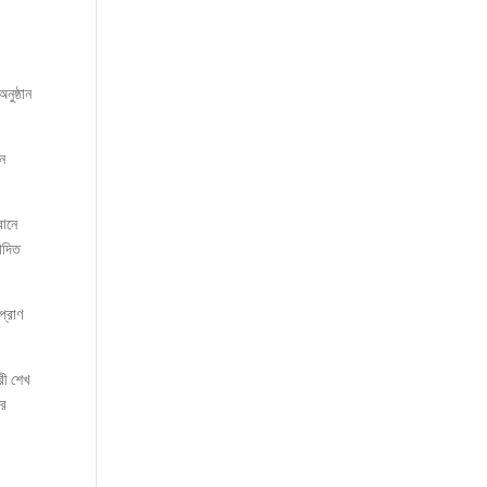
নুষ্ঠান
েন
বানে
াদিত
প্রাণ
রী শেখ
ের