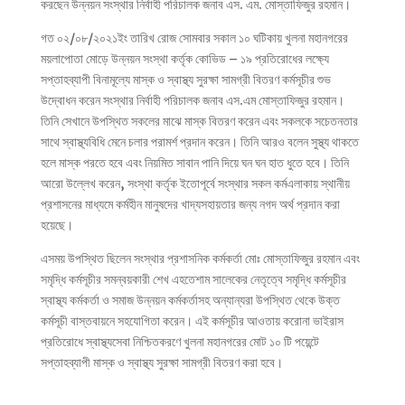
করছেন উন্নয়ন সংস্থার নির্বাহী পরিচালক জনাব এস. এম. মোস্তাফিজুর রহমান।
গত ০২/০৮/২০২১ইং তারিখ রোজ সোমবার সকাল ১০ ঘটিকায় খুলনা মহানগরের
ময়লাপোতা মোড়ে উন্নয়ন সংস্থা কর্তৃক কোভিড – ১৯ প্রতিরোধের লক্ষ্যে
সপ্তাহব্যাপী বিনামূল্যে মাস্ক ও স্বাস্থ্য সুরক্ষা সামগ্রী বিতরণ কর্মসূচীর শুভ
উদ্বোধন করেন সংস্থার নির্বাহী পরিচালক জনাব এস.এম মোস্তাফিজুর রহমান।
তিনি সেখানে উপস্থিত সকলের মাঝে মাস্ক বিতরণ করেন এবং সকলকে সচেতনতার
সাথে স্বাস্থ্যবিধি মেনে চলার পরামর্শ প্রদান করেন। তিনি আরও বলেন সুস্থ্য থাকতে
হলে মাস্ক পরতে হবে এবং নিয়মিত সাবান পানি দিয়ে ঘন ঘন হাত ধুতে হবে। তিনি
আরো উল্লেখ করেন, সংস্থা কর্তৃক ইতোপূর্বে সংস্থার সকল কর্মএলাকায় স্থানীয়
প্রশাসনের মাধ্যমে কর্মহীন মানুষদের খাদ্যসহায়তার জন্য নগদ অর্থ প্রদান করা
হয়েছে।
এসময় উপস্থিত ছিলেন সংস্থার প্রশাসনিক কর্মকর্তা মোঃ মোস্তাফিজুর রহমান এবং
সমৃদ্ধি কর্মসূচীর সমন্বয়কারী শেখ এহতেশাম সালেকের নেতৃত্বে সমৃদ্ধি কর্মসূচীর
স্বাস্থ্য কর্মকর্তা ও সমাজ উন্নয়ন কর্মকর্তাসহ অন্যান্যরা উপস্থিত থেকে উক্ত
কর্মসূচী বাস্তবায়নে সহযোগিতা করেন। এই কর্মসূচীর আওতায় করোনা ভাইরাস
প্রতিরোধে স্বাস্থ্যসেবা নিশ্চিতকরণে খুলনা মহানগরের মোট ১০ টি পয়েন্টে
সপ্তাহব্যাপী মাস্ক ও স্বাস্থ্য সুরক্ষা সামগ্রী বিতরণ করা হবে।