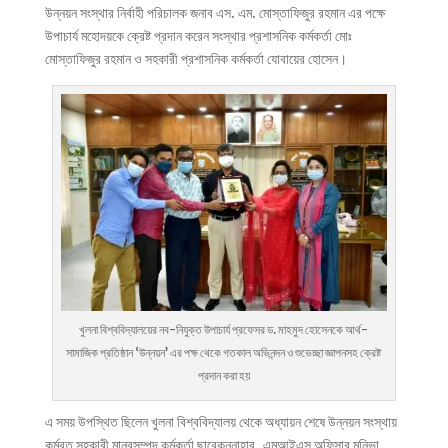
উন্নয়ন সংস্থার নির্বাহী পরিচালক জনাব এস. এম. মোস্তাফিজুর রহমান এর পক্ষে
উপাচার্য মহোদয়কে ক্রেষ্ট প্রদান করেন সংস্থার প্রশাসনিক কর্মকর্তা মোঃ
মোস্তাফিজুর রহমান ও সহকারী প্রশাসনিক কর্মকর্তা যোবায়ের হোসেন।
খুলনা বিশ্ববিদ্যালয়ের নব-নিযুক্ত উপাচার্য প্রফেসর ড. মাহমুদ হোসেনকে আর্থ-
সামাজিক প্রতিষ্ঠান ‘উন্নয়ন’ এর পক্ষ থেকে গতকাল অভিনন্দন ও শুভেচ্ছা জ্ঞাপনসহ ক্রেষ্ট
প্রদান করা হয়
এ সময় উপস্থিত ছিলেন খুলনা বিশ্ববিদ্যালয় থেকে অধ্যায়ন শেষে উন্নয়ন সংস্থায়
কর্মরত সহকারী মানবসম্পদ কর্মকর্তা ছাবেকুন্নাহার, এমআইএস অফিসার মুনিভা