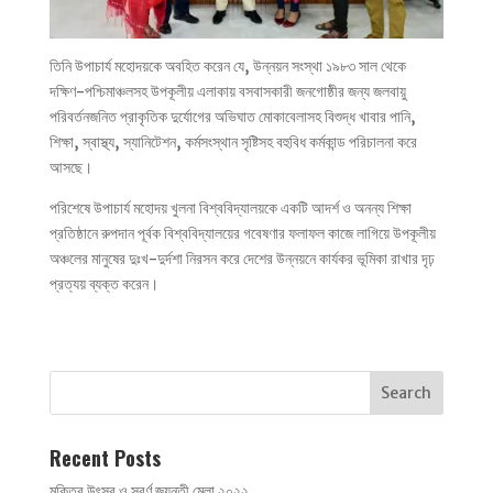
তিনি উপাচার্য মহোদয়কে অবহিত করেন যে, উন্নয়ন সংস্থা ১৯৮৩ সাল থেকে
দক্ষিণ-পশ্চিমাঞ্চলসহ উপকূলীয় এলাকায় বসবাসকারী জনগোষ্ঠীর জন্য জলবায়ু
পরিবর্তনজনিত প্রাকৃতিক দুর্যোগের অভিঘাত মোকাবেলাসহ বিশুদ্ধ খাবার পানি,
শিক্ষা, স্বাস্থ্য, স্যানিটেশন, কর্মসংস্থান সৃষ্টিসহ বহুবিধ কর্মকান্ড পরিচালনা করে
আসছে।
পরিশেষে উপাচার্য মহোদয় খুলনা বিশ্ববিদ্যালয়কে একটি আদর্শ ও অনন্য শিক্ষা
প্রতিষ্ঠানে রুপদান পূর্বক বিশ্ববিদ্যালয়ের গবেষণার ফলাফল কাজে লাগিয়ে উপকূলীয়
অঞ্চলের মানুষের দুঃখ-দুর্দশা নিরসন করে দেশের উন্নয়নে কার্যকর ভূমিকা রাখার দৃঢ়
প্রত্যয় ব্যক্ত করেন।
Recent Posts
মুক্তির উৎসব ও সুবর্ণ জয়ন্তী মেলা ২০২২