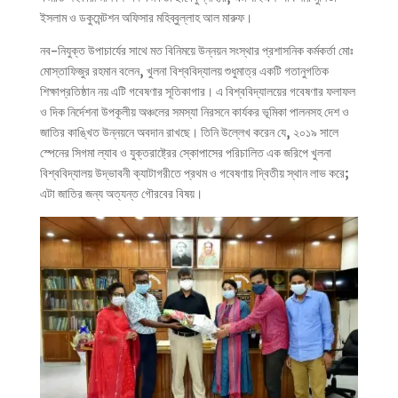
ইসলাম ও ডকুমেন্টশন অফিসার মহিব্বুল্লাহ আল মারুফ।
নব-নিযুক্ত উপাচার্যের সাথে মত বিনিময়ে উন্নয়ন সংস্থার প্রশাসনিক কর্মকর্তা মোঃ
মোস্তাফিজুর রহমান বলেন, খুলনা বিশ্ববিদ্যালয় শুধুমাত্র একটি গতানুগতিক
শিক্ষাপ্রতিষ্ঠান নয় এটি গবেষণার সূতিকাগার। এ বিশ্ববিদ্যালয়ের গবেষণার ফলাফল
ও দিক নির্দেশনা উপকূলীয় অঞ্চলের সমস্যা নিরসনে কার্যকর ভূমিকা পালনসহ দেশ ও
জাতির কাঙ্খিত উন্নয়নে অবদান রাখছে। তিনি উল্লেখ করেন যে, ২০১৯ সালে
স্পেনের সিগমা ল্যাব ও যুক্তরাষ্ট্রের স্কোপাসের পরিচালিত এক জরিপে খুলনা
বিশ্ববিদ্যালয় উদ্ভাবনী ক্যাটাগরীতে প্রথম ও গবেষণায় দ্বিতীয় স্থান লাভ করে;
এটা জাতির জন্য অত্যন্ত গৌরবের বিষয়।